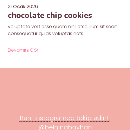
21 Ocak 2026
chocolate chip cookies
voluptate velit esse quam nihil etsa illum sit sedit 
consequatur quias voluptas nets.

Devamını Gör
Beni instagramda takip edin! 
@belginabayhan