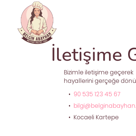
İletişime 
Bizimle iletişime geçerek 
hayallerini gerçeğe dönü
90 535 123 45 67
bilgi@belginabayha
Kocaeli Kartepe