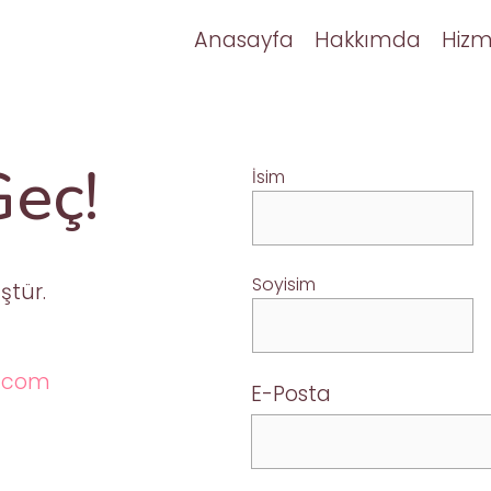
Anasayfa
Hakkımda
Hizm
Geç!
İsim
Soyisim
ştür.
n.com
E-Posta